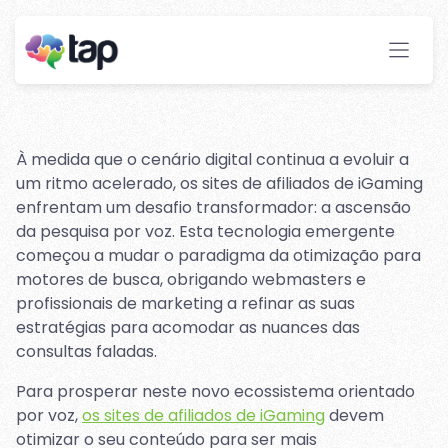
busca por voz para sites de
afiliados de iGaming
Stay ahead with instant insights and detailed
analytics to optimize your affiliate performance
effortlessly.
À medida que o cenário digital continua a evoluir a
um ritmo acelerado, os sites de afiliados de iGaming
enfrentam um desafio transformador: a ascensão
da pesquisa por voz. Esta tecnologia emergente
começou a mudar o paradigma da otimização para
motores de busca, obrigando webmasters e
profissionais de marketing a refinar as suas
estratégias para acomodar as nuances das
consultas faladas.
Para prosperar neste novo ecossistema orientado
por voz,
os sites de afiliados de iGaming
devem
otimizar o seu conteúdo para ser mais