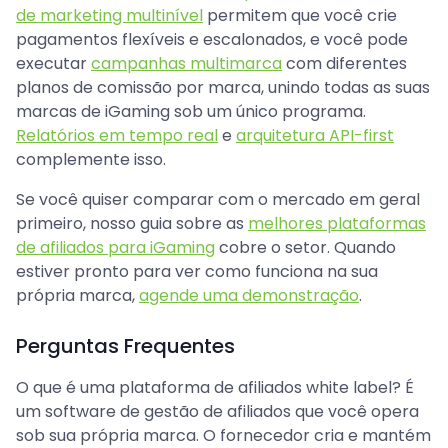
de marketing multinível
permitem que você crie
pagamentos flexíveis e escalonados, e você pode
executar
campanhas multimarca
com diferentes
planos de comissão por marca, unindo todas as suas
marcas de iGaming sob um único programa.
Relatórios em tempo real
e
arquitetura API-first
complemente isso.
Se você quiser comparar com o mercado em geral
primeiro, nosso guia sobre as
melhores plataformas
de afiliados para iGaming
cobre o setor. Quando
estiver pronto para ver como funciona na sua
própria marca,
agende uma demonstração
.
Perguntas Frequentes
O que é uma plataforma de afiliados white label? É
um software de gestão de afiliados que você opera
sob sua própria marca. O fornecedor cria e mantém